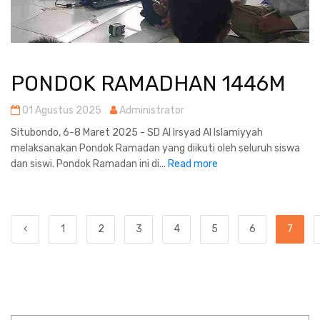
PONDOK RAMADHAN 1446M
01 Agustus 2025
Administrator
Situbondo, 6-8 Maret 2025 - SD Al Irsyad Al Islamiyyah
melaksanakan Pondok Ramadan yang diikuti oleh seluruh siswa
dan siswi. Pondok Ramadan ini di...
Read more
1
2
3
4
5
6
7