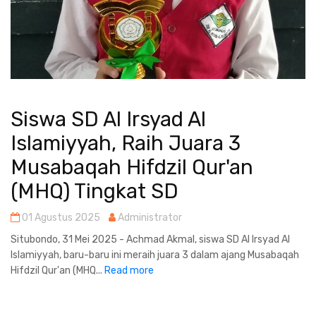
Siswa SD Al Irsyad Al
Islamiyyah, Raih Juara 3
Musabaqah Hifdzil Qur'an
(MHQ) Tingkat SD
01 Agustus 2025
Administrator
Situbondo, 31 Mei 2025 - Achmad Akmal, siswa SD Al Irsyad Al
Islamiyyah, baru-baru ini meraih juara 3 dalam ajang Musabaqah
Hifdzil Qur'an (MHQ...
Read more