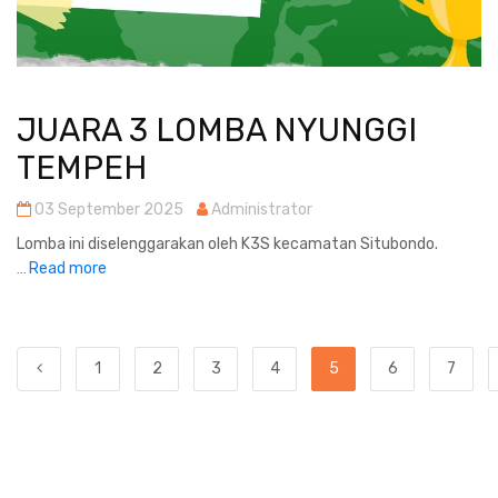
JUARA 3 LOMBA NYUNGGI
TEMPEH
03 September 2025
Administrator
Lomba ini diselenggarakan oleh K3S kecamatan Situbondo.
Read more
...
1
2
3
4
5
6
7