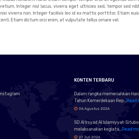
tium. Integer nisl lacus, viverra eget ultricies sed, tempor sed nib
 nisi viverra non. Integer facilisis leo id ex mattis porttitor. Etiam 
ti. Etiam dictum orci enim, at vulputate tellus ornare vel.
KONTEN TERBARU
Instagram
Dalam rangka memeriahkan Hari
Tahun Kemerdekaan Rep...
Read 
06 Agustus 2026
SD Al Irsyad Al Islamiyyah Situb
melaksanakan kegiata...
Read mo
27 Juli 2026