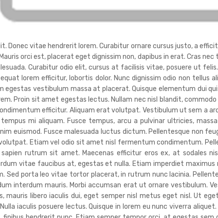
. Donec vitae hendrerit lorem. Curabitur ornare cursus justo, a efficitu
 Mauris orci est, placerat eget dignissim non, dapibus in erat. Cras ne
da. Curabitur odio elit, cursus at facilisis vitae, posuere ut felis
sequat lorem efficitur, lobortis dolor. Nunc dignissim odio non tellus a
uam egestas vestibulum massa at placerat. Quisque elementum dui quis
orem. Proin sit amet egestas lectus. Nullam nec nisl blandit, commodo
ndimentum efficitur. Aliquam erat volutpat. Vestibulum ut sem a ar
tempus mi aliquam. Fusce tempus, arcu a pulvinar ultricies, massa 
nim euismod. Fusce malesuada luctus dictum. Pellentesque non feugiat 
t volutpat. Etiam vel odio sit amet nisl fermentum condimentum. Pel
 sapien rutrum sit amet. Maecenas efficitur eros ex, at sodales n
terdum vitae faucibus at, egestas et nulla. Etiam imperdiet maximu
. Sed porta leo vitae tortor placerat, in rutrum nunc lacinia. Pellente
endum interdum mauris. Morbi accumsan erat ut ornare vestibulum. V
 mauris libero iaculis dui, eget semper nisl metus eget nisl. Ut ege
lla iaculis posuere lectus. Quisque in lorem eu nunc viverra aliquet
um, finibus hendrerit nunc. Etiam semper tempor orci, at egestas sem 