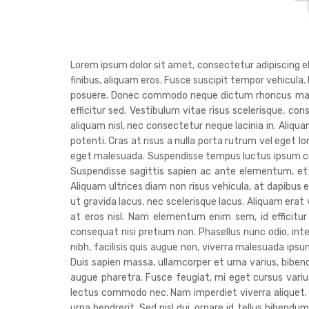
Lorem ipsum dolor sit amet, consectetur adipiscing elit
finibus, aliquam eros. Fusce suscipit tempor vehicula.
posuere. Donec commodo neque dictum rhoncus malesua
efficitur sed. Vestibulum vitae risus scelerisque, con
aliquam nisl, nec consectetur neque lacinia in. Aliq
potenti. Cras at risus a nulla porta rutrum vel eget l
eget malesuada. Suspendisse tempus luctus ipsum co
Suspendisse sagittis sapien ac ante elementum, et 
Aliquam ultrices diam non risus vehicula, at dapibus e
ut gravida lacus, nec scelerisque lacus. Aliquam era
at eros nisl. Nam elementum enim sem, id efficitur
consequat nisi pretium non. Phasellus nunc odio, in
nibh, facilisis quis augue non, viverra malesuada ipsum
Duis sapien massa, ullamcorper et urna varius, bib
augue pharetra. Fusce feugiat, mi eget cursus varius,
lectus commodo nec. Nam imperdiet viverra aliquet. Nu
urna hendrerit. Sed nisl dui, ornare id tellus bibend