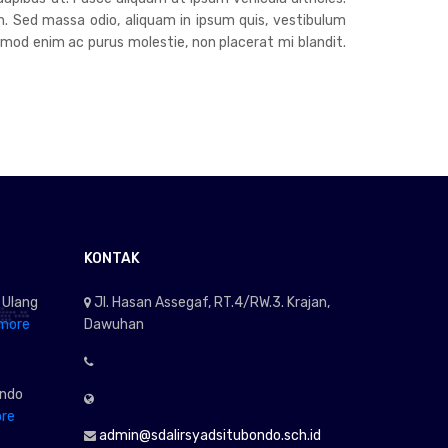
h. Sed massa odio, aliquam in ipsum quis, vestibulum
euismod enim ac purus molestie, non placerat mi blandit.
KONTAK
 Ulang
Jl. Hasan Assegaf, RT.4/RW.3. Krajan,
more
Dawuhan
ondo
re
admin@sdalirsyadsitubondo.sch.id