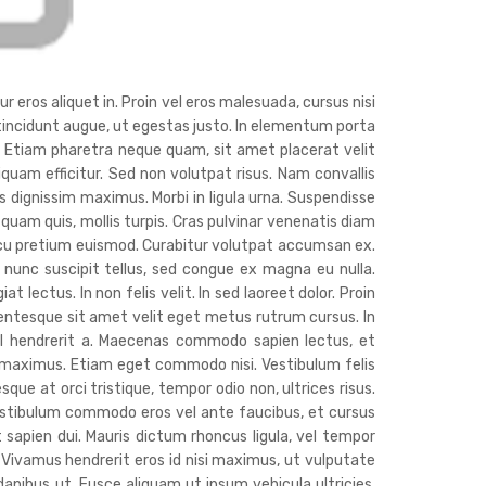
r eros aliquet in. Proin vel eros malesuada, cursus nisi
c tincidunt augue, ut egestas justo. In elementum porta
. Etiam pharetra neque quam, sit amet placerat velit
liquam efficitur. Sed non volutpat risus. Nam convallis
 dignissim maximus. Morbi in ligula urna. Suspendisse
 quam quis, mollis turpis. Cras pulvinar venenatis diam
cu pretium euismod. Curabitur volutpat accumsan ex.
nunc suscipit tellus, sed congue ex magna eu nulla.
lectus. In non felis velit. In sed laoreet dolor. Proin
lentesque sit amet velit eget metus rutrum cursus. In
isl hendrerit a. Maecenas commodo sapien lectus, et
s maximus. Etiam eget commodo nisi. Vestibulum felis
sque at orci tristique, tempor odio non, ultrices risus.
estibulum commodo eros vel ante faucibus, et cursus
t sapien dui. Mauris dictum rhoncus ligula, vel tempor
. Vivamus hendrerit eros id nisi maximus, ut vulputate
dapibus ut. Fusce aliquam ut ipsum vehicula ultricies.