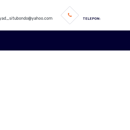
rsyad_situbondo@yahoo.com
TELEPON: